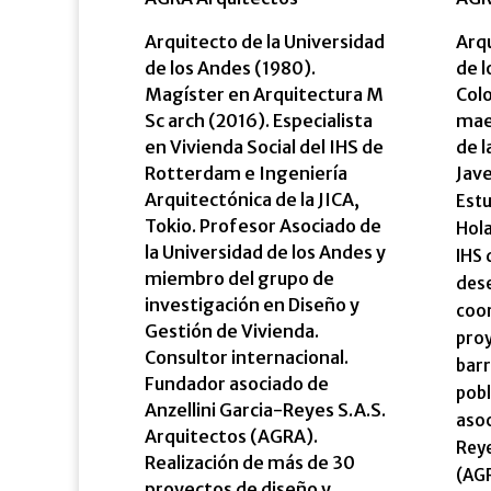
Arquitecto de la Universidad
Arqu
de los Andes (1980).
de 
Magíster en Arquitectura M
Col
Sc arch (2016). Especialista
maes
en Vivienda Social del IHS de
de l
Rotterdam e Ingeniería
Jav
Arquitectónica de la JICA,
Estu
Tokio. Profesor Asociado de
Hol
la Universidad de los Andes y
IHS 
miembro del grupo de
des
investigación en Diseño y
coor
Gestión de Vivienda.
pro
Consultor internacional.
barr
Fundador asociado de
pobl
Anzellini Garcia-Reyes S.A.S.
asoc
Arquitectos (AGRA).
Reye
Realización de más de 30
(AG
proyectos de diseño y