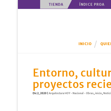
TIENDA
ÍNDICE PROA
INICIO
QUIE
Entorno, cultu
proyectos reci
Dic 2, 2020
|
Arquitectura HOY - Nacional - Obras
,
inicio
,
Notici