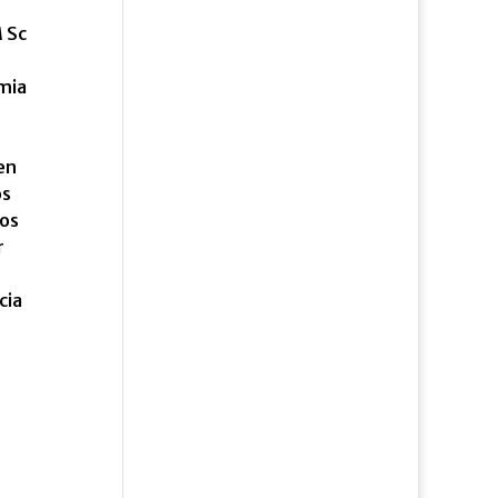
M Sc
emia
en
os
dos
r
cia