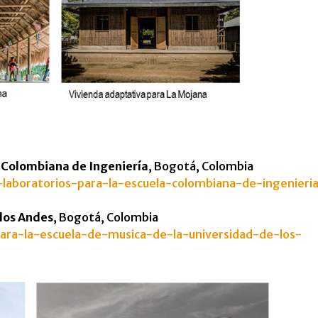
a Colombiana de Ingeniería
, Bogotá, Colombia
e-laboratorios-para-la-escuela-colombiana-de-ingenieri
 los Andes
, Bogotá, Colombia
para-la-escuela-de-musica-de-la-universidad-de-los-