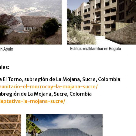
les:
a El Torno, subregión de La Mojana, Sucre, Colombia
munitario-el-morrocoy-la-mojana-sucre/
subregión de La Mojana, Sucre, Colombia
daptativa-la-mojana-sucre/