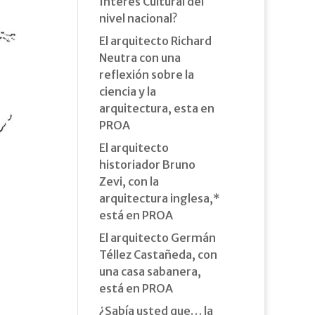
Interés Cultural del
nivel nacional?
El arquitecto Richard
Neutra con una
reflexión sobre la
ciencia y la
arquitectura, esta en
PROA
El arquitecto
historiador Bruno
Zevi, con la
arquitectura inglesa,*
está en PROA
El arquitecto Germán
Téllez Castañeda, con
una casa sabanera,
está en PROA
¿Sabía usted que… la