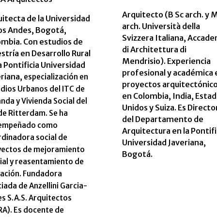
Arquitecto (B Sc arch. y 
itecta de la Universidad
arch. Università della
los Andes, Bogotá,
Svizzera Italiana, Accad
ombia. Con estudios de
di Architettura di
tría en Desarrollo Rural
Mendrisio). Experiencia
a Pontificia Universidad
profesional y académica 
eriana,
especialización en
proyectos arquitectónic
dios Urbanos del ITC de
en Colombia, India, Esta
anda
y Vivienda Social del
Unidos y Suiza. Es Directo
de Ritterdam. Se ha
del Departamento de
empeñado como
Arquitectura en la Pontifi
dinadora social de
Universidad Javeriana,
yectos de mejoramiento
Bogotá.
ial y reasentamiento de
ación.
Fundadora
iada de Anzellini Garcia-
s S.A.S. Arquitectos
RA).
Es docente de