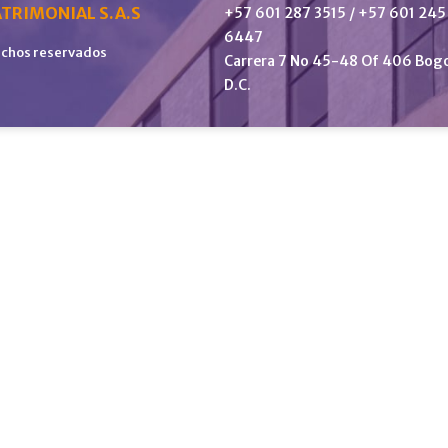
TRIMONIAL S.A.S
+57 601 287 3515 / +57 601 245
6447
echos reservados
Carrera 7 No 45-48 Of 406 Bog
D.C.