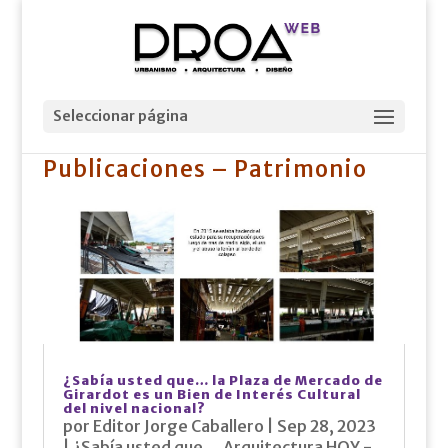
Seleccionar página
Publicaciones – Patrimonio
¿Sabía usted que… la Plaza de Mercado de
Girardot es un Bien de Interés Cultural
del nivel nacional?
por
Editor Jorge Caballero
|
Sep 28, 2023
|
¿Sabía usted que...
,
Arquitectura HOY -