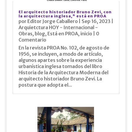
El arquitecto historiador Bruno Zevi, con
la arquitectura inglesa,* está en PROA
por
Editor Jorge Caballero
|
Sep 16, 2023
|
Arquietctura HOY - Internacional -
Obras
,
blog
,
Está en PROA
,
inicio
| 0
Comentario
En la revista PROA No. 102, de agosto de
1956, se incluyen, a modo de artículo,
algunos apartes sobre la experiencia
urbanística inglesa tomados del libro
Historia de la Arquitectura Moderna del
arquitecto historiador Bruno Zevi. La
postura que adopta el...