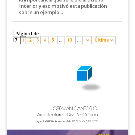
Interior y eso motivó esta publicación
sobre un ejemplo...
Página 1 de
17
1
2
3
4
5
...
10
...
»
Última »