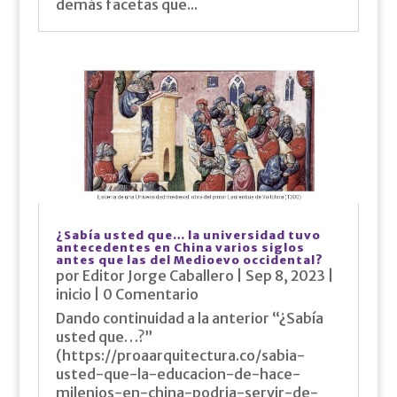
demás facetas que...
¿Sabía usted que… la universidad tuvo
antecedentes en China varios siglos
antes que las del Medioevo occidental?
por
Editor Jorge Caballero
|
Sep 8, 2023
|
inicio
| 0 Comentario
Dando continuidad a la anterior “¿Sabía
usted que…?”
(https://proaarquitectura.co/sabia-
usted-que-la-educacion-de-hace-
milenios-en-china-podria-servir-de-