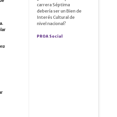
ue
carrera Séptima
debería ser un Bien de
Interés Cultural de
a.
nivel nacional?
lar
PROA Social
bra
ar