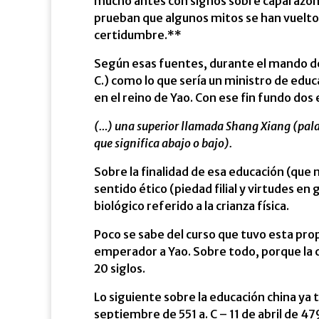
mucho antes con signos sobre caparazone
prueban que algunos mitos se han vuelto
certidumbre.**
Según esas fuentes, durante el mando de
C.) como lo que sería un ministro de educ
en el reino de Yao. Con ese fin fundo dos 
(…) una superior llamada Shang Xiang (palabr
que significa abajo o bajo).
Sobre la finalidad de esa educación (que
sentido ético (piedad filial y virtudes en g
biológico referido a la crianza física.
Poco se sabe del curso que tuvo esta pr
emperador a Yao. Sobre todo, porque la c
20 siglos.
Lo siguiente sobre la educación china ya t
septiembre de 551 a. C – 11 de abril de 479