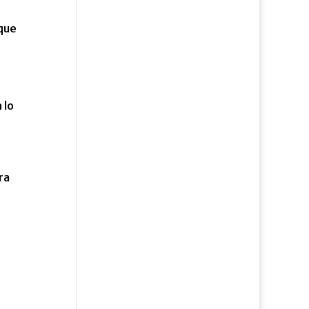
 que
s
 lo
ra