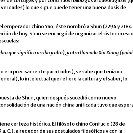
s de tortugas y por continuos hallazgos arqueológicos (q
 verdades) lo que sigue puede tener una buena dosis de
l emperador chino Yao, éste nombró a Shun (2294 y 2184 
ación de hoy. Shun se encargó de organizar el sistema esco
escuelas:
a que significa arriba y alto), y otra llamada Xia Xiang (pala
 no era precisamente para todos), se sabe que tenía un
eneral), lo intelectual que refiere la cultura y el saber, lo
opuesta de Shun, quien después sucedió como nuevo
onsolidación de una nación china unificada tuvo que esper
iene certeza histórica. El filósofo chino Confucio (28 de
 a. C.), alrededor de sus postulados filosóficos y con la