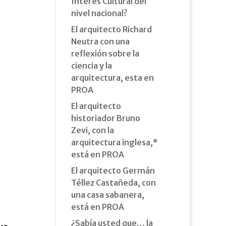
Interés Cultural del
nivel nacional?
El arquitecto Richard
Neutra con una
reflexión sobre la
ciencia y la
arquitectura, esta en
PROA
El arquitecto
historiador Bruno
Zevi, con la
arquitectura inglesa,*
está en PROA
El arquitecto Germán
Téllez Castañeda, con
una casa sabanera,
está en PROA
¿Sabía usted que… la