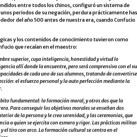
undidos entre todos los chinos, configuró un sistema de
gunos periodos de su negación, perdura prácticamente ha
lrededor del año 500 antes de nuestra era, cuando Confucio
gicas y los contenidos de conocimiento tuvieron como
nfucio que recaían en el maestro:
bre superior, cuya inteligencia, honestidad y virtud lo
igencia allí donde la encuentre, pero será comprensivo con el v
pacidades de cada uno de sus alumnos, tratando de convertirse
ección: el esfuerzo personal y la auto perfección mediante la
.
ito fundamental: la formación moral, y otros dos que la
rera. Para conseguir los objetivos morales se enseñan dos
terior de la persona y le crea serenidad, y las ceremonias, que
cia a quien se ejercita con esmero y rigor. Las prácticas militar
el tiro con arco. La formación cultural se centra en el