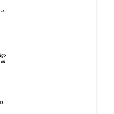
sta
ulgo
 en
es