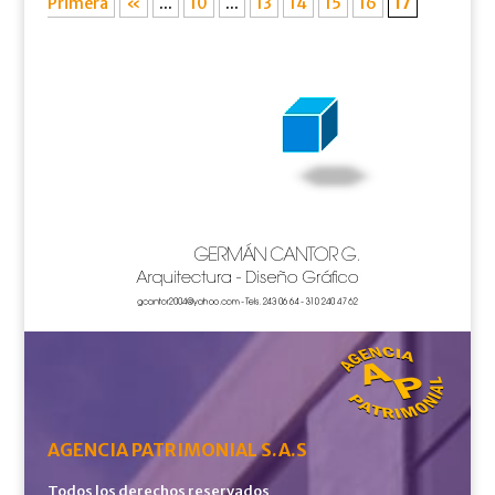
Primera
«
...
10
...
13
14
15
16
17
AGENCIA PATRIMONIAL S.A.S
Todos los derechos reservados