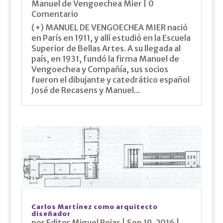
Manuel de Vengoechea Mier
| 0
Comentario
(+) MANUEL DE VENGOECHEA MIER nació
en París en 1911, y allí estudió en la Escuela
Superior de Bellas Artes. A su llegada al
país, en 1931, fundó la firma Manuel de
Vengoechea y Compañía, sus socios
fueron el dibujante y catedrático español
José de Recasens y Manuel...
Carlos Martínez como arquitecto
diseñador
por
Editor Miguel Rojas
|
Sep 19, 2016
|