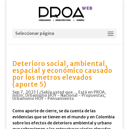
Seleccionar página
Deterioro social, ambiental,
espacial y económico causado
por los metros elevados
(aporte 5)
Sep 7, 2023
|
¿Sabía usted que...
,
Está en PROA
,
inicio
,
Urbanismo HOY - Nacional - Propuestas
,
Urbanismo HOY - Pensamiento
Como aporte de cierre, se da cuenta de las
evidencias que se tienen en el mundo y en Colombia
sobre los efectos de deterioro ambiental y urbano