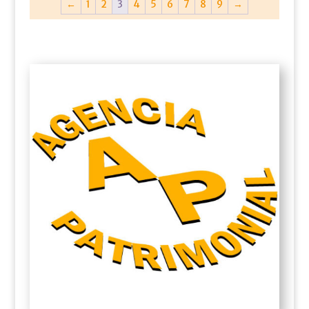
←
1
2
3
4
5
6
7
8
9
→