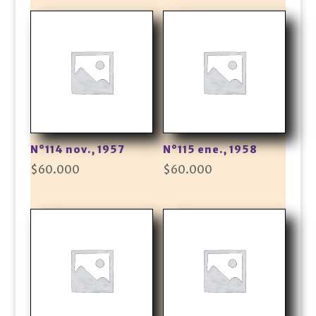
N°114 nov., 1957
N°115 ene., 1958
$
60.000
$
60.000