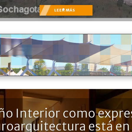
LEER MÁS
eño Interior como expre
uroarquitectura está e