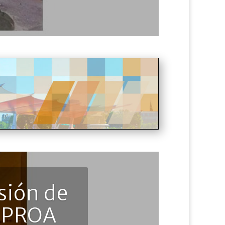
sión de
n PROA