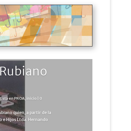
 Rubiano
Está en PROA
,
inicio
| 0
biano quien, a partir de la
o e Hijos Ltda. Hernando