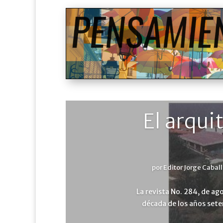
El arqu
por
Editor Jorge Cabal
La revista No. 284, de ago
década de los años sete