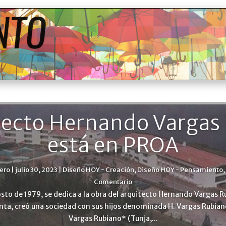
itecto Hernando Vargas
está en PROA
lero
|
julio 30, 2023
|
Diseño HOY - Creación
,
Diseño HOY - Pensamiento
,
Comentario
sto de 1979, se dedica a la obra del arquitecto Hernando Vargas Ru
nta, creó una sociedad con sus hijos denominada H. Vargas Rubian
Vargas Rubiano* (Tunja,...