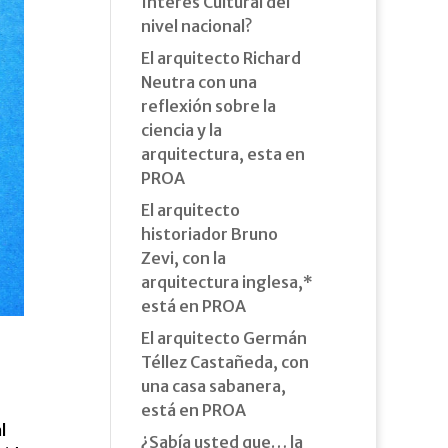
Interés Cultural del
nivel nacional?
El arquitecto Richard
Neutra con una
reflexión sobre la
ciencia y la
arquitectura, esta en
PROA
El arquitecto
historiador Bruno
Zevi, con la
arquitectura inglesa,*
está en PROA
El arquitecto Germán
Téllez Castañeda, con
una casa sabanera,
está en PROA
l
¿Sabía usted que… la