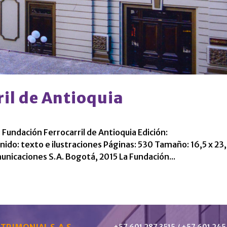
il de Antioquia
 Fundación Ferrocarril de Antioquia Edición:
nido: texto e ilustraciones Páginas: 530 Tamaño: 16,5 x 23
icaciones S.A. Bogotá, 2015 La Fundación...
TRIMONIAL S.A.S
+57 601 287 3515 / +57 601 245