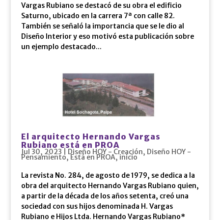
Vargas Rubiano se destacó de su obra el edificio
Saturno, ubicado en la carrera 7ª con calle 82.
También se señaló la importancia que se le dio al
Diseño Interior y eso motivó esta publicación sobre
un ejemplo destacado...
El arquitecto Hernando Vargas
Rubiano está en PROA
Jul 30, 2023
|
Diseño HOY - Creación
,
Diseño HOY -
Pensamiento
,
Está en PROA
,
inicio
La revista No. 284, de agosto de 1979, se dedica a la
obra del arquitecto Hernando Vargas Rubiano quien,
a partir de la década de los años setenta, creó una
sociedad con sus hijos denominada H. Vargas
Rubiano e Hijos Ltda. Hernando Vargas Rubiano*