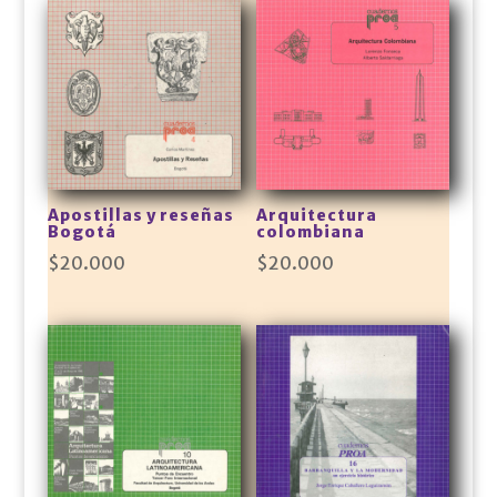
Apostillas y reseñas
Arquitectura
Bogotá
colombiana
$
20.000
$
20.000