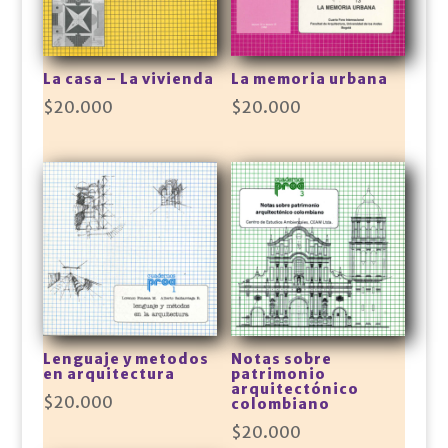
La casa – La vivienda
La memoria urbana
$
20.000
$
20.000
Lenguaje y metodos
Notas sobre
en arquitectura
patrimonio
arquitectónico
$
20.000
colombiano
$
20.000