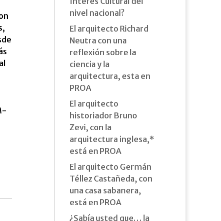
Interés Cultural del
nivel nacional?
con
s,
El arquitecto Richard
sde
Neutra con una
ás
reflexión sobre la
al
ciencia y la
arquitectura, esta en
PROA
El arquitecto
M­
historiador Bruno
Zevi, con la
arquitectura inglesa,*
está en PROA
El arquitecto Germán
Téllez Castañeda, con
una casa sabanera,
está en PROA
¿Sabía usted que… la