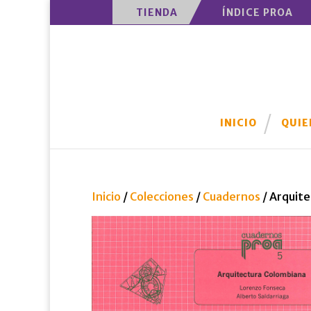
TIENDA
ÍNDICE PROA
INICIO
QUIE
Inicio
/
Colecciones
/
Cuadernos
/ Arquit