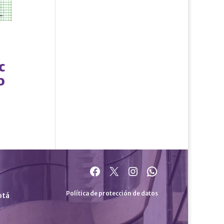
c
o
Facebook
X
Instagram
WhatsApp
Política de protección de datos
otá