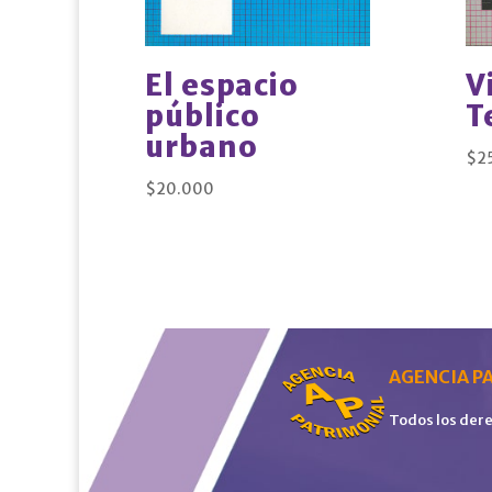
El espacio
V
público
T
urbano
$
2
$
20.000
AGENCIA PA
Todos los der