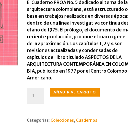
El Cuaderno PROA No. 5 dedicado al te­ma de la
arquitectura colombiana, está estructurado 
base en trabajos reali­zados en diversas época
dentro de una línea investigativa continua de
el año de 1975. El prólogo, el documento de m
reciente producción, propone el marco gener
de la aproximación. Los capítulos 1, 2 y 4 son
revisiones actuali­zadas y condensadas de
capítulos del libro titulado ASPECTOS DE LA
ARQUI­TECTURA CONTEMPORÁNEA EN COLO
BIA, publicado en 1977 por el Centro Colombo
Americano.
Arquitectura
AÑADIR AL CARRITO
colombiana
cantidad
Categorías:
Colecciones
,
Cuadernos