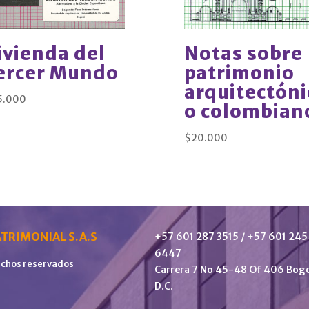
ivienda del
Notas sobre
ercer Mundo
patrimonio
arquitectóni
5.000
o colombian
$
20.000
TRIMONIAL S.A.S
+57 601 287 3515 / +57 601 245
6447
echos reservados
Carrera 7 No 45-48 Of 406 Bog
D.C.