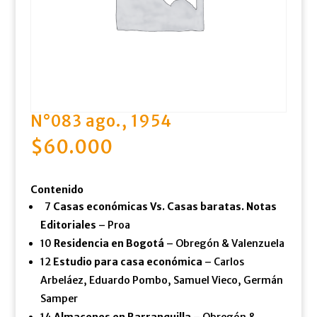
N°083 ago., 1954
$
60.000
Contenido
7
Casas económicas Vs. Casas baratas. Notas
Editoriales
– Proa
10
Residencia en Bogotá
– Obregón & Valenzuela
12
Estudio para casa económica
– Carlos
Arbeláez, Eduardo Pombo, Samuel Vieco, Germán
Samper
14
Almacenes en Barranquilla
– Obregón &