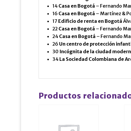
14
Casa en Bogotá
– Fernando Mar
16
Casa en Bogotá
– Martínez & P
17
Edificio de renta en Bogotá
Álv
22
Casa en Bogotá
– Fernando Mar
24
Casa en Bogotá
– Fernando Mar
26
Un centro de protección infant
30
Incógnita de la ciudad moder
34
La Sociedad Colombiana de Ar
Productos relacionad