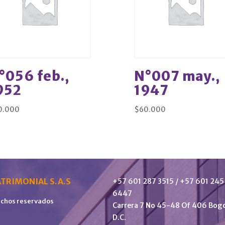
°056 feb.,
N°007 may.,
952
1947
0.000
$
60.000
TRIMONIAL S.A.S
+57 601 287 3515 / +57 601 245
6447
echos reservados
Carrera 7 No 45-48 Of 406 Bog
D.C.