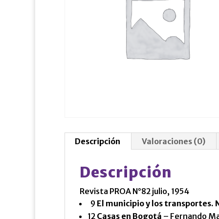
Descripción
Valoraciones (0)
Descripción
Revista PROA N°82 julio, 1954
9
El municipio y los transportes. 
12
Casas en Bogotá
– Fernando Ma