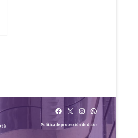
Facebook
X
Instagram
WhatsApp
Política de protección de datos
otá