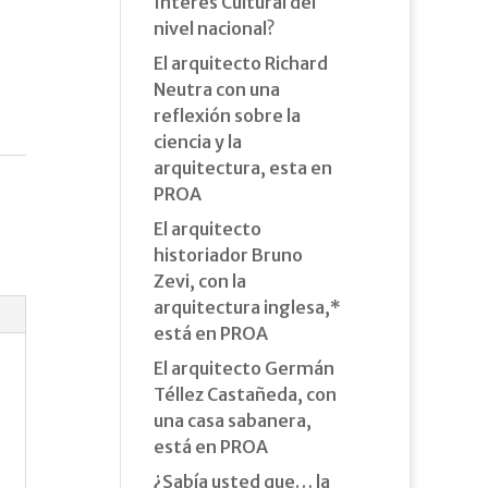
Interés Cultural del
nivel nacional?
El arquitecto Richard
Neutra con una
reflexión sobre la
ciencia y la
arquitectura, esta en
PROA
El arquitecto
historiador Bruno
Zevi, con la
arquitectura inglesa,*
está en PROA
El arquitecto Germán
Téllez Castañeda, con
una casa sabanera,
está en PROA
¿Sabía usted que… la