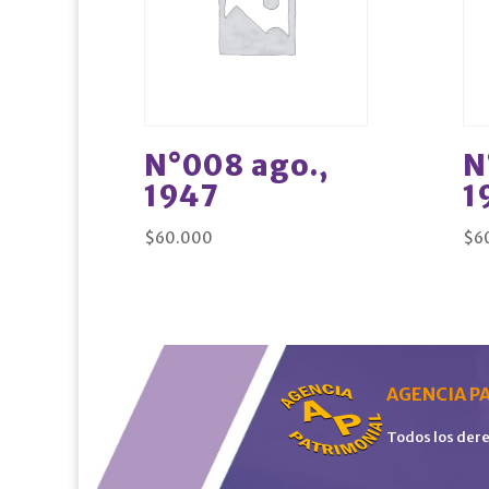
N°008 ago.,
N
1947
1
$
60.000
$
6
AGENCIA PA
Todos los der