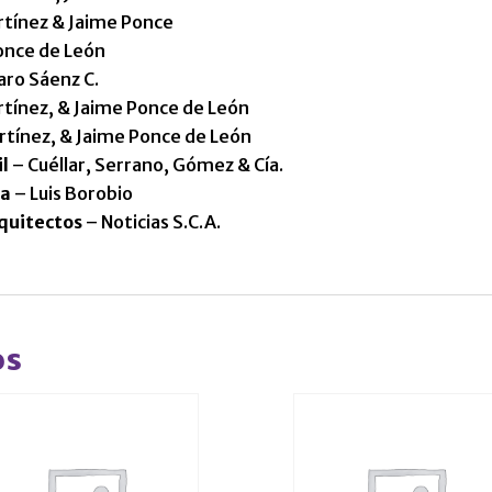
tínez & Jaime Ponce
once de León
aro Sáenz C.
tínez, & Jaime Ponce de León
tínez, & Jaime Ponce de León
il
– Cuéllar, Serrano, Gómez & Cía.
na
– Luis Borobio
quitectos
– Noticias S.C.A.
os