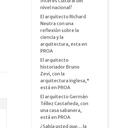
Interés Cultural del
nivel nacional?
El arquitecto Richard
Neutra con una
reflexión sobre la
ciencia y la
arquitectura, esta en
PROA
El arquitecto
historiador Bruno
Zevi, con la
arquitectura inglesa,*
está en PROA
El arquitecto Germán
Téllez Castañeda, con
una casa sabanera,
está en PROA
¿Sabía usted que… la