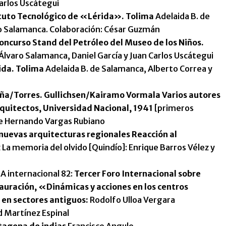
Carlos Uscátegui
tituto Tecnológico de «Lérida». Tolima
Adelaida B. de
o Salamanca. Colaboración: César Guzmán
oncurso Stand del Petróleo del Museo de los Niños.
Álvaro Salamanca, Daniel García y Juan Carlos Uscátegui
ida. Tolima
Adelaida B. de Salamanca, Alberto Correa y
a/Torres. Gullichsen/Kairamo Vormala Varios autores
quitectos, Universidad Nacional, 1941
[primeros
de Hernando Vargas Rubiano
nuevas arquitecturas regionales Reacción al
 La memoria del olvido [Quindío]: Enrique Barros Vélez y
A internacional 82:
Tercer Foro Internacional sobre
auración, «Dinámicas y acciones en los centros
 en sectores antiguos:
Rodolfo Ulloa Vergara
d Martínez Espinal