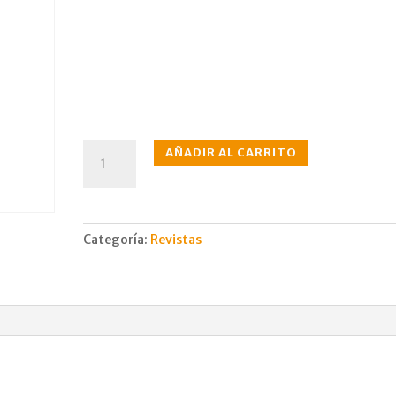
N°402
AÑADIR AL CARRITO
jun.,
1991
cantidad
Categoría:
Revistas