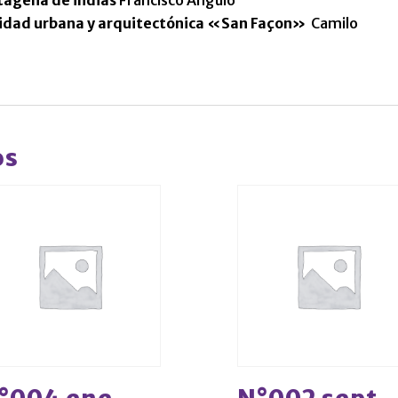
tagena de indias
Francisco Angulo
idad urbana y arquitectónica «San Façon»
Camilo
os