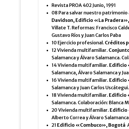
Revista PROA 402 Junio, 1991
08 Para salvar nuestro patrimonio 
Davidson, Edificio «La Pradera»,
Villate T. Reformas: Francisco Cald
Gustavo Ríos y Juan Carlos Paba
10 Ejercicio profesional.
Créditos 
12 Vivienda multifamiliar.
Conjunto
Salamanca y Álvaro Salamanca. Col
14 Vivienda multifamiliar.
Edificio
Salamanca, Álvaro Salamanca y Jua
16 Vivienda multifamiliar.
Edificio
Salamanca y Juan Carlos Uscátegui
18 Vivienda multifamiliar.
Edifici
Salamanca. Colaboración: Blanca M
20 Vivienda multifamiliar.
Edifici
Alberto Correa y Álvaro Salamanca. 
21
Edificio «Combuco», Bogotá
A