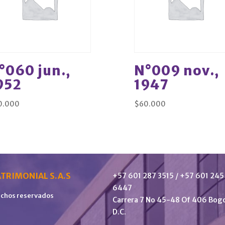
°060 jun.,
N°009 nov.,
952
1947
0.000
$
60.000
TRIMONIAL S.A.S
+57 601 287 3515 / +57 601 245
6447
echos reservados
Carrera 7 No 45-48 Of 406 Bog
D.C.