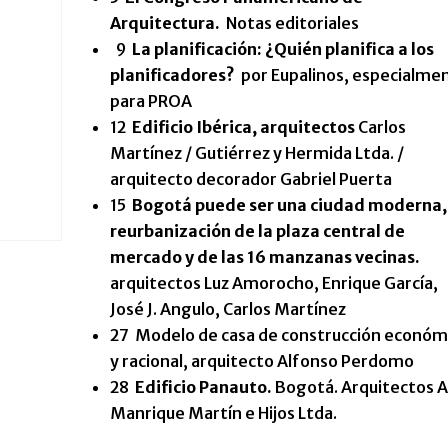
Arquitectura.
Notas editoriales
9
La planificación: ¿Quién planifica a los
planificadores?
por Eupalinos, especialme
para PROA
12
Edificio Ibérica, arquitectos
Carlos
Martínez / Gutiérrez y Hermida Ltda. /
arquitecto decorador Gabriel Puerta
15
Bogotá puede ser una ciudad moderna,
reurbanización de la plaza central de
mercado y de las 16
manzanas vecinas.
arquitectos Luz Amorocho, Enrique García,
José J. Angulo, Carlos Martínez
27 Modelo de casa de construcción económ
y racional, arquitecto Alfonso Perdomo
28
Edificio Panauto.
Bogotá. Arquitectos A
Manrique Martín e Hijos Ltda.