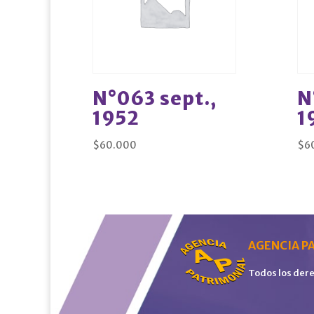
N°063 sept.,
N
1952
1
$
60.000
$
6
AGENCIA PA
Todos los der