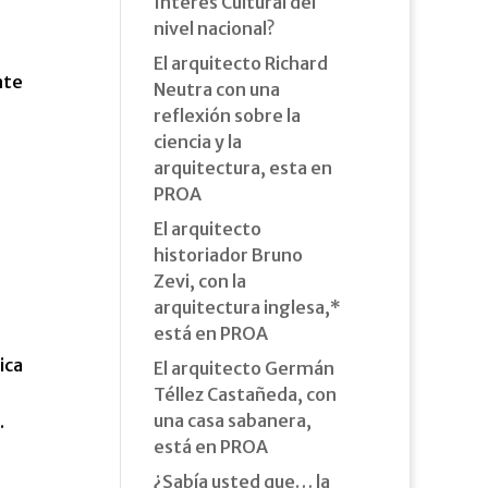
Interés Cultural del
nivel nacional?
El arquitecto Richard
nte
Neutra con una
reflexión sobre la
ciencia y la
arquitectura, esta en
PROA
El arquitecto
historiador Bruno
Zevi, con la
arquitectura inglesa,*
está en PROA
ica
El arquitecto Germán
Téllez Castañeda, con
una casa sabanera,
.
está en PROA
¿Sabía usted que… la