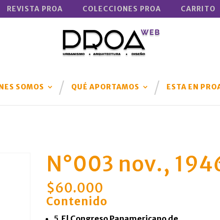
REVISTA PROA
COLECCIONES PROA
CARRITO
NES SOMOS
QUÉ APORTAMOS
ESTA EN PRO
N°003 nov., 194
$
60.000
Contenido
5
El Congreso Panamericano de