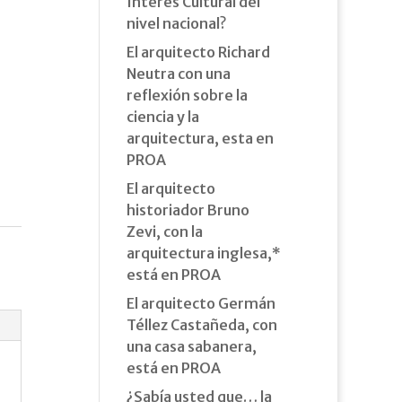
Interés Cultural del
nivel nacional?
El arquitecto Richard
Neutra con una
reflexión sobre la
ciencia y la
arquitectura, esta en
PROA
El arquitecto
historiador Bruno
Zevi, con la
arquitectura inglesa,*
está en PROA
El arquitecto Germán
Téllez Castañeda, con
una casa sabanera,
está en PROA
¿Sabía usted que… la