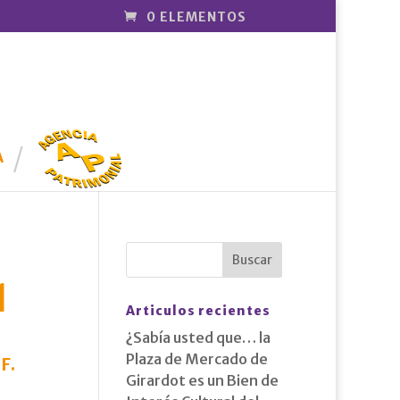
0 ELEMENTOS
AGENCIA
PATRIMONI
A
AL
1
Articulos recientes
¿Sabía usted que… la
Plaza de Mercado de
DF
.
Girardot es un Bien de