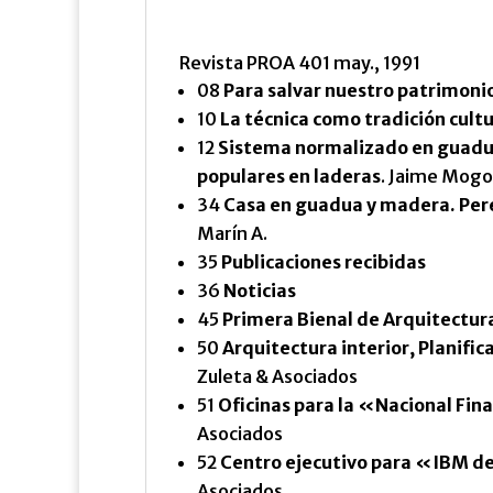
Revista PROA 401 may., 1991
08
Para salvar nuestro patrimonio
10
La técnica como tradición cultu
12
Sistema normalizado en guadua
populares en laderas
. Jaime Mogol
34
Casa en guadua y madera. Per
Marín A.
35
Publicaciones recibidas
36
Noticias
45
Primera Bienal de Arquitectu
50
Arquitectura interior, Planifica
Zuleta & Asociados
51
Oficinas para la «Nacional Fin
Asociados
52
Centro ejecutivo para «IBM d
Asociados