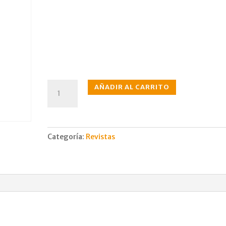
N°401
AÑADIR AL CARRITO
may.,
1991
cantidad
Categoría:
Revistas