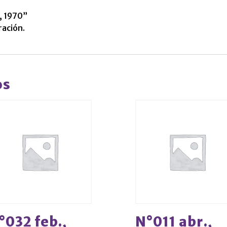
, 1970”
ración.
os
°032 feb.,
N°011 abr.,