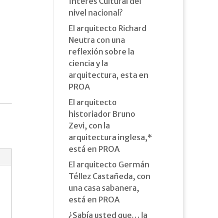
Interés Cultural del
nivel nacional?
El arquitecto Richard
Neutra con una
reflexión sobre la
ciencia y la
arquitectura, esta en
PROA
El arquitecto
historiador Bruno
Zevi, con la
arquitectura inglesa,*
está en PROA
El arquitecto Germán
Téllez Castañeda, con
una casa sabanera,
está en PROA
¿Sabía usted que… la