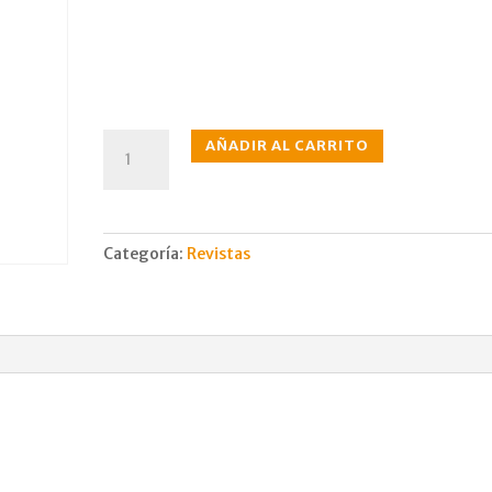
N°207
AÑADIR AL CARRITO
mar.,
1970
cantidad
Categoría:
Revistas