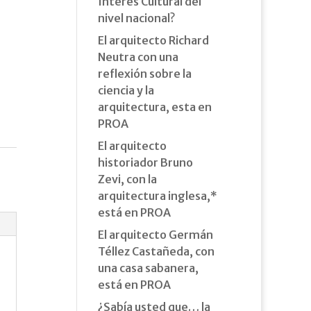
Interés Cultural del
nivel nacional?
El arquitecto Richard
Neutra con una
reflexión sobre la
ciencia y la
arquitectura, esta en
PROA
El arquitecto
historiador Bruno
Zevi, con la
arquitectura inglesa,*
está en PROA
El arquitecto Germán
Téllez Castañeda, con
una casa sabanera,
está en PROA
¿Sabía usted que… la