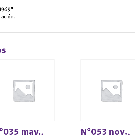
 1969”
ración.
os
°035 may.,
N°053 nov.,