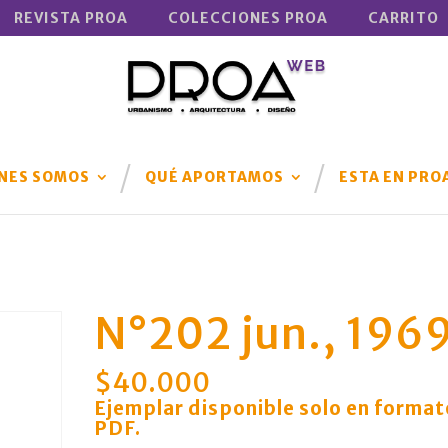
REVISTA PROA
COLECCIONES PROA
CARRITO
NES SOMOS
QUÉ APORTAMOS
ESTA EN PRO
N°202 jun., 196
$
40.000
Ejemplar disponible solo en format
PDF
.