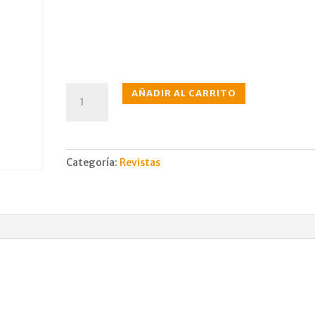
N°202
AÑADIR AL CARRITO
jun.,
1969
cantidad
Categoría:
Revistas