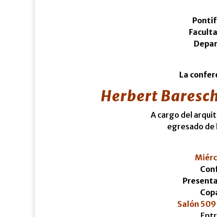
Pontif
Faculta
Depar
La confer
Herbert Baresch
A cargo del arqui
egresado de l
Miérc
Conf
Presentac
Copa
Salón 509 
Entr