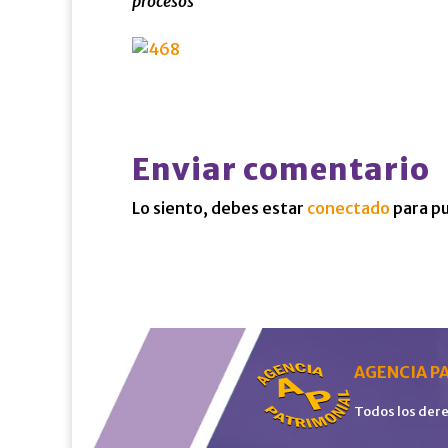
procesos
Enviar comentario
Lo siento, debes estar
conectado
para pu
AGENCIA PA
Todos los der