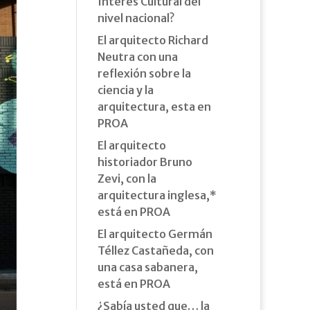
Interés Cultural del
nivel nacional?
El arquitecto Richard
Neutra con una
reflexión sobre la
ciencia y la
arquitectura, esta en
PROA
El arquitecto
historiador Bruno
Zevi, con la
arquitectura inglesa,*
está en PROA
El arquitecto Germán
Téllez Castañeda, con
una casa sabanera,
está en PROA
¿Sabía usted que… la