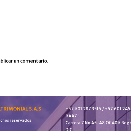
blicar un comentario.
TRIMONIAL S.A.S
+57 601 287 3515 / +57 601 245
6447
echos reservados
Carrera 7 No 45-48 Of 406 Bog
D.C.