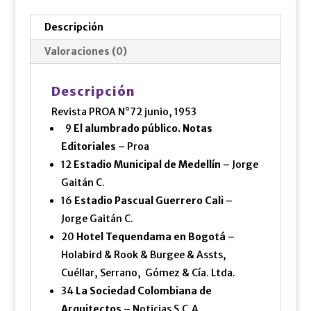
Descripción
Valoraciones (0)
Descripción
Revista PROA N°72 junio, 1953
9
El alumbrado público. Notas
Editoriales
– Proa
12
Estadio Municipal de Medellín
– Jorge
Gaitán C.
16
Estadio Pascual Guerrero Cali
–
Jorge Gaitán C.
20
Hotel Tequendama en Bogotá
–
Holabird & Rook & Burgee & Assts,
Cuéllar, Serrano, Gómez & Cía. Ltda.
34
La Sociedad Colombiana de
Arquitectos
– Noticias S.C.A.