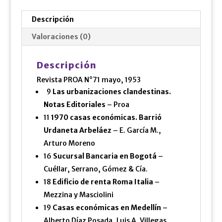
Descripción
Valoraciones (0)
Descripción
Revista PROA N°71 mayo, 1953
9
Las urbanizaciones clandestinas.
Notas Editoriales
– Proa
11
1970 casas económicas. Barrió
Urdaneta Arbeláez
– E. García M.,
Arturo Moreno
16
Sucursal Bancaria en Bogotá
–
Cuéllar, Serrano, Gómez & Cía.
18
Edificio de renta Roma Italia
–
Mezzina y Masciolini
19
Casas económicas en Medellín
–
Alberto Díaz Posada, Luis A. Villegas