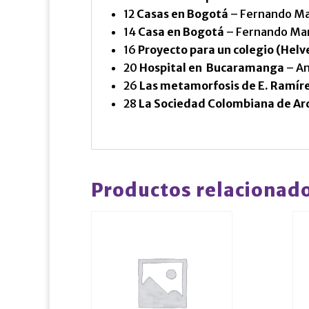
12
Casas en Bogotá
– Fernando Ma
14
Casa en Bogotá
– Fernando Mar
16
Proyecto para un colegio (Helv
20
Hospital en Bucaramanga
– An
26
Las metamorfosis de E. Ramíre
28
La Sociedad Colombiana de Ar
Productos relacionad