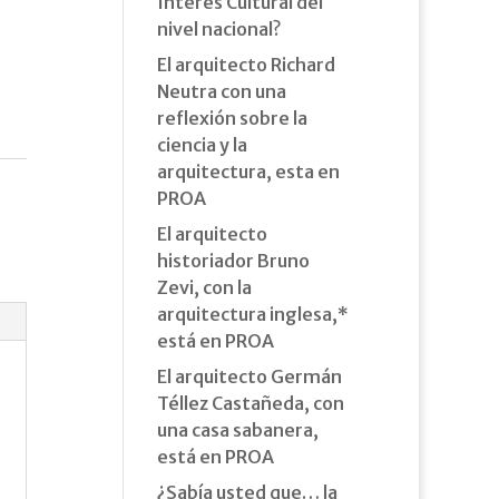
Interés Cultural del
nivel nacional?
El arquitecto Richard
Neutra con una
reflexión sobre la
ciencia y la
arquitectura, esta en
PROA
El arquitecto
historiador Bruno
Zevi, con la
arquitectura inglesa,*
está en PROA
El arquitecto Germán
Téllez Castañeda, con
una casa sabanera,
está en PROA
¿Sabía usted que… la