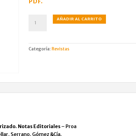
PDF.
N°069
AÑADIR AL CARRITO
mar.,
1953
cantidad
Categoría:
Revistas
rizado. Notas Editoriales
– Proa
llar, Serrano, Gómez &Cía.