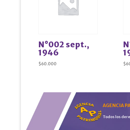
N°002 sept.,
N
1946
1
$
60.000
$
6
AGENCIA PA
Todos los der