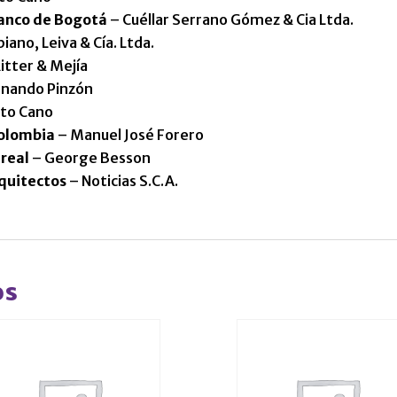
 Banco de Bogotá
– Cuéllar Serrano Gómez & Cia Ltda.
iano, Leiva & Cía. Ltda.
itter & Mejía
nando Pinzón
eto Cano
olombia
– Manuel José Forero
 real
– George Besson
quitectos
– Noticias S.C.A.
os