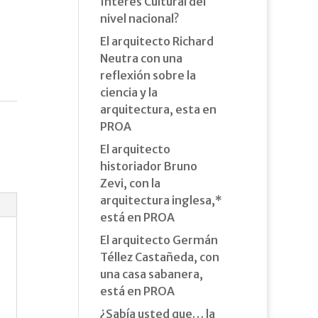
Interés Cultural del
nivel nacional?
El arquitecto Richard
Neutra con una
reflexión sobre la
ciencia y la
arquitectura, esta en
PROA
El arquitecto
historiador Bruno
Zevi, con la
arquitectura inglesa,*
está en PROA
El arquitecto Germán
Téllez Castañeda, con
una casa sabanera,
está en PROA
¿Sabía usted que… la