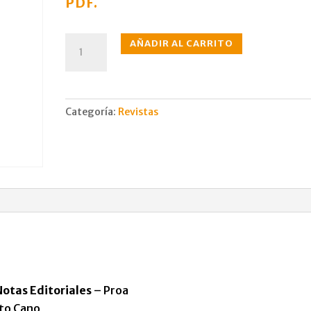
PDF.
N°045
AÑADIR AL CARRITO
mar.,
1951
cantidad
Categoría:
Revistas
Notas Editoriales
– Proa
eto Cano