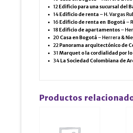
12
Edificio para una sucursal del
14
Edificio de renta
– H. Vargas Rub
16
Edificio de renta en Bogotá
– R
18
Edificio de apartamentos
– Her
20
Casa en Bogotá
– Herrera & Ni
22
Panorama arquitectónico de C
31
Marquet o la cordialidad por lo
34
La Sociedad Colombiana de Ar
Productos relacionad