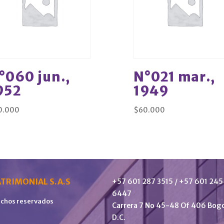
°060 jun.,
N°021 mar.,
952
1949
0.000
$
60.000
TRIMONIAL S.A.S
+57 601 287 3515 / +57 601 245
6447
echos reservados
Carrera 7 No 45-48 Of 406 Bog
D.C.