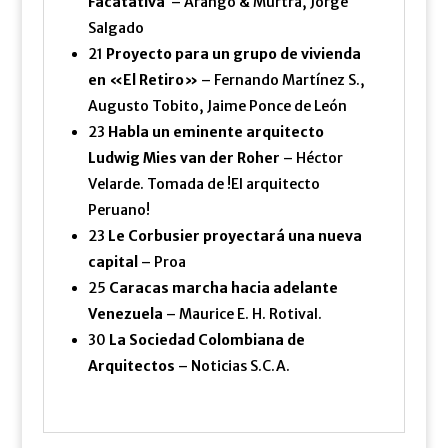
Facatativá
– Arango & Murtra, Jorge
Salgado
21
Proyecto para un grupo de vivienda
en «El Retiro»
– Fernando Martínez S.,
Augusto Tobito, Jaime Ponce de León
23
Habla un eminente arquitecto
Ludwig Mies van der Roher
– Héctor
Velarde. Tomada de !El arquitecto
Peruano!
23
Le Corbusier proyectará una nueva
capital
– Proa
25
Caracas marcha hacia adelante
Venezuela
– Maurice E. H. Rotival.
30
La Sociedad Colombiana de
Arquitectos
– Noticias S.C.A.