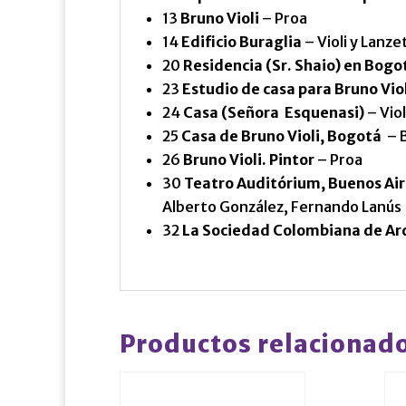
13
Bruno Violi
– Proa
14
Edificio Buraglia
– Violi y Lanze
20
Residencia (Sr. Shaio) en Bogo
23
Estudio de casa para Bruno Vio
24
Casa (Señora Esquenasi)
– Vio
25
Casa de Bruno Violi, Bogotá
– B
26
Bruno Violi. Pintor
– Proa
30
Teatro Auditórium, Buenos Ai
Alberto González, Fernando Lanús
32
La Sociedad Colombiana de Ar
Productos relacionad