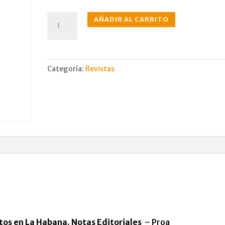
N°023
AÑADIR AL CARRITO
may.,
1949
cantidad
Categoría:
Revistas
tos en La Habana. Notas Editoriales
– Proa