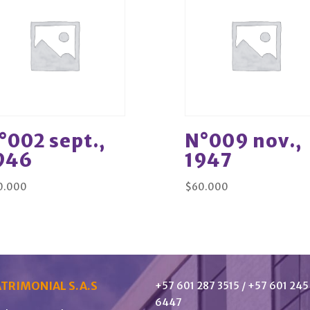
°002 sept.,
N°009 nov.,
946
1947
0.000
$
60.000
TRIMONIAL S.A.S
+57 601 287 3515 / +57 601 245
6447