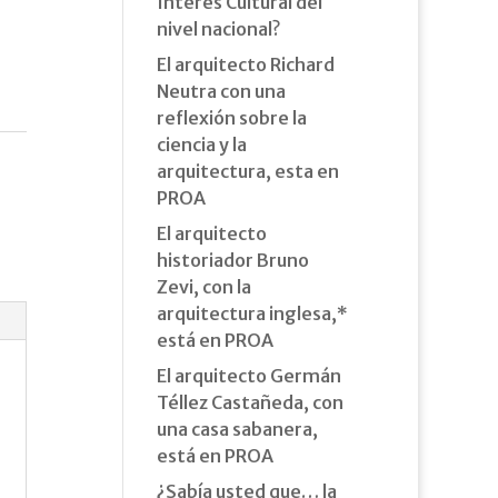
Interés Cultural del
nivel nacional?
El arquitecto Richard
Neutra con una
reflexión sobre la
ciencia y la
arquitectura, esta en
PROA
El arquitecto
historiador Bruno
Zevi, con la
arquitectura inglesa,*
está en PROA
El arquitecto Germán
Téllez Castañeda, con
una casa sabanera,
está en PROA
¿Sabía usted que… la