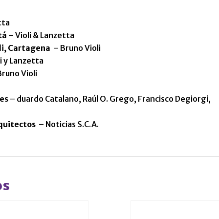
tta
tá
– Violi & Lanzetta
li, Cartagena
– Bruno Violi
li y Lanzetta
runo Violi
res
– duardo Catalano, Raúl O. Grego, Francisco Degiorgi,
quitectos
– Noticias S.C.A.
os