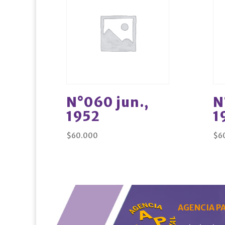
N°060 jun.,
N
1952
1
$
60.000
$
6
AGENCIA PA