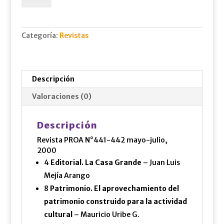
may.-
jun.,
2000
Categoría:
Revistas
cantidad
Descripción
Valoraciones (0)
Descripción
Revista PROA N°441-442 mayo-julio,
2000
4
Editorial. La Casa Grande
– Juan Luis
Mejía Arango
8
Patrimonio. El aprovechamiento del
patrimonio construido para la actividad
cultural
– Mauricio Uribe G.