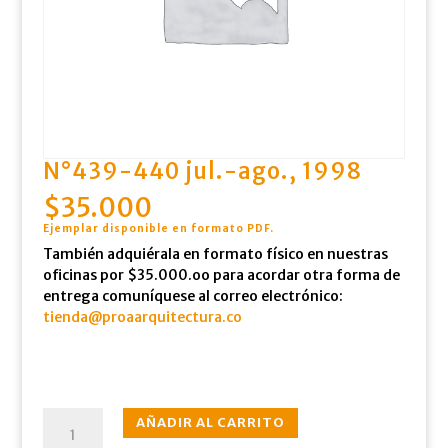
N°439-440 jul.-ago., 1998
$
35.000
Ejemplar disponible en formato PDF
.
También adquiérala en formato físico en nuestras
oficinas por $35.000.oo para acordar otra forma de
entrega comuníquese al correo electrónico:
tienda@proaarquitectura.co
N°439-
AÑADIR AL CARRITO
440