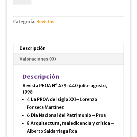
jul.-
ago.,
1998
Categoría:
Revistas
cantidad
Descripción
Valoraciones (0)
Descripción
Revista PROA N° 439-440 julio-agosto,
1998
4
La PROA del siglo XXI
– Lorenzo
Fonseca Martínez
6
Día Nacional del Patrimonio
– Proa
8
Arquitectura, maledicencia y crítica
–
Alberto Saldarriaga Roa