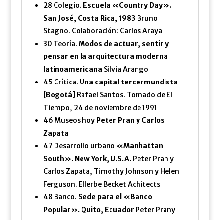
28 Colegio.
Escuela «Country Day».
San José, Costa Rica, 1983
Bruno
Stagno. Colaboración: Carlos Araya
30 Teoría.
Modos de actuar, sentir y
pensar en la arquitectura moderna
latinoamericana
Silvia Arango
45 Crítica. U
na capital tercermundista
[Bogotá]
Rafael Santos. Tomado de El
Tiempo, 24 de noviembre de 1991
46 Museos hoy
Peter Pran y Carlos
Zapata
47 Desarrollo urbano
«Manhattan
South». New York, U.S.A.
Peter Pran y
Carlos Zapata, Timothy Johnson y Helen
Ferguson. Ellerbe Becket Achitects
48 Banco.
Sede para el «Banco
Popular». Quito, Ecuador
Peter Prany