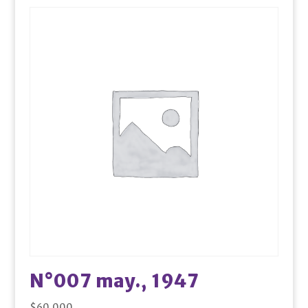
N°007 may., 1947
$
60.000