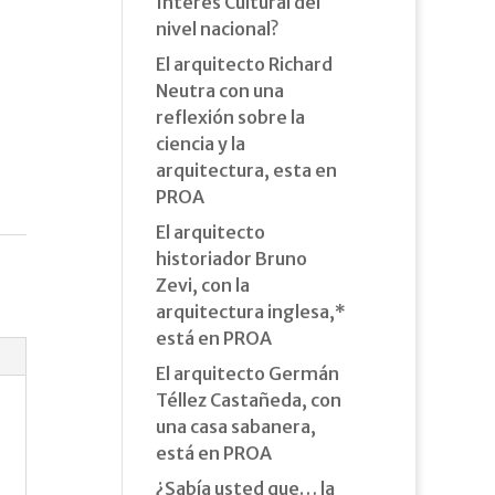
Interés Cultural del
nivel nacional?
El arquitecto Richard
Neutra con una
reflexión sobre la
ciencia y la
arquitectura, esta en
PROA
El arquitecto
historiador Bruno
Zevi, con la
arquitectura inglesa,*
está en PROA
El arquitecto Germán
Téllez Castañeda, con
una casa sabanera,
está en PROA
¿Sabía usted que… la