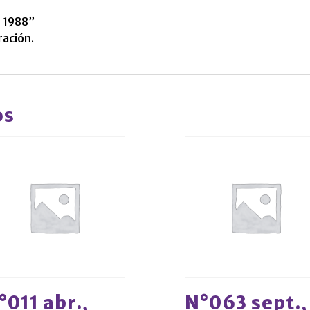
, 1988”
ración.
os
°011 abr.,
N°063 sept.,