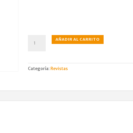
N°368
AÑADIR AL CARRITO
feb.,
1988
cantidad
Categoría:
Revistas