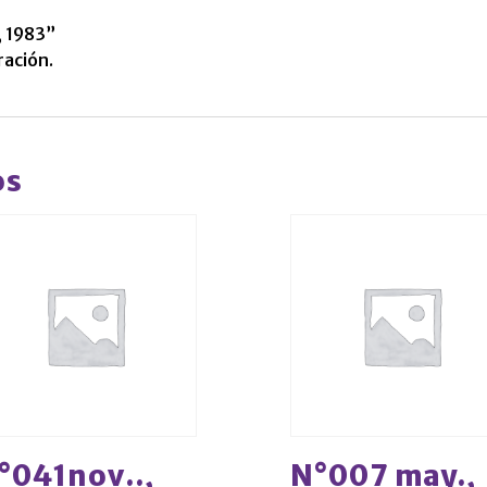
, 1983”
ración.
os
°041nov..,
N°007 may.,