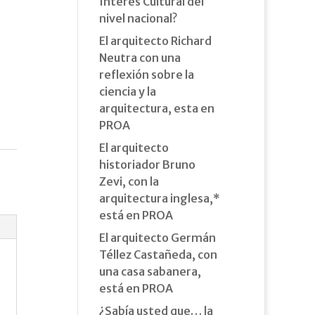
Interés Cultural del
nivel nacional?
El arquitecto Richard
Neutra con una
reflexión sobre la
ciencia y la
arquitectura, esta en
PROA
El arquitecto
historiador Bruno
Zevi, con la
arquitectura inglesa,*
está en PROA
El arquitecto Germán
Téllez Castañeda, con
una casa sabanera,
está en PROA
¿Sabía usted que… la