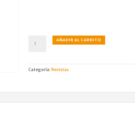
N°318
AÑADIR AL CARRITO
may.,
1983
cantidad
Categoría:
Revistas