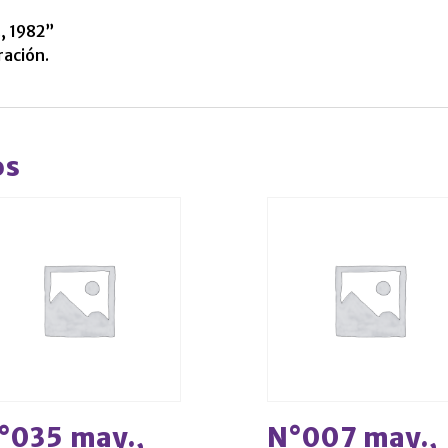
, 1982”
ración.
os
°035 may.,
N°007 may.,