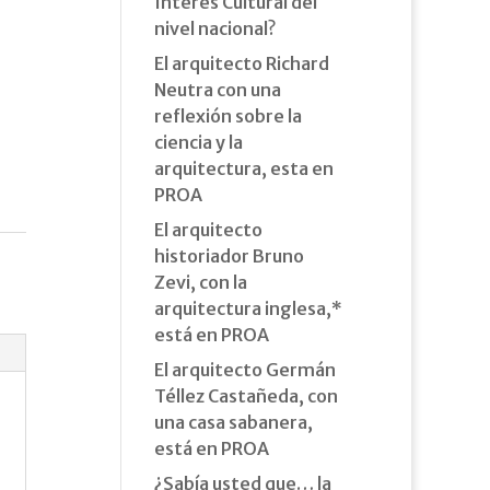
Interés Cultural del
nivel nacional?
El arquitecto Richard
Neutra con una
reflexión sobre la
ciencia y la
arquitectura, esta en
PROA
El arquitecto
historiador Bruno
Zevi, con la
arquitectura inglesa,*
está en PROA
El arquitecto Germán
Téllez Castañeda, con
una casa sabanera,
está en PROA
¿Sabía usted que… la