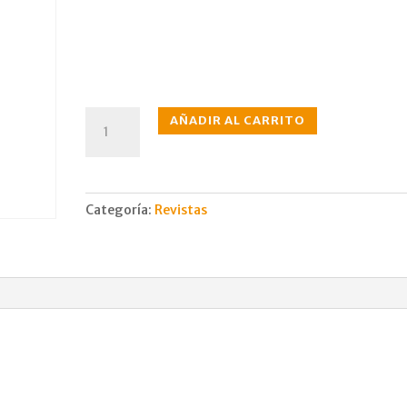
N°304
AÑADIR AL CARRITO
mar.,
1982
cantidad
Categoría:
Revistas