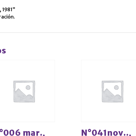
, 1981”
ración.
os
°006 mar.,
N°041nov..,