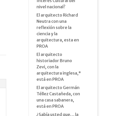
Interés Cultural del
nivel nacional?
El arquitecto Richard
Neutra con una
reflexión sobre la
ciencia y la
arquitectura, esta en
PROA
El arquitecto
historiador Bruno
Zevi, con la
arquitectura inglesa,*
está en PROA
El arquitecto Germán
Téllez Castañeda, con
una casa sabanera,
está en PROA
¿Sabía usted que… la