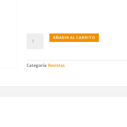
N°297
AÑADIR AL CARRITO
may.,
1981
cantidad
Categoría:
Revistas