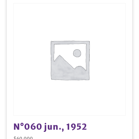
N°060 jun., 1952
$
60.000