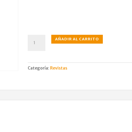
N°179
AÑADIR AL CARRITO
abr.,
1966
cantidad
Categoría:
Revistas