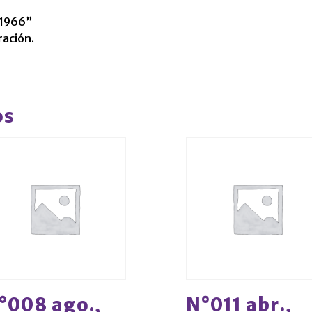
 1966”
ración.
os
°008 ago.,
N°011 abr.,