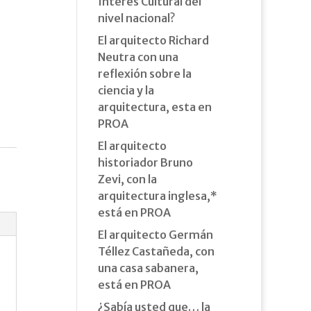
Interés Cultural del
nivel nacional?
El arquitecto Richard
Neutra con una
reflexión sobre la
ciencia y la
arquitectura, esta en
PROA
El arquitecto
historiador Bruno
Zevi, con la
arquitectura inglesa,*
está en PROA
El arquitecto Germán
Téllez Castañeda, con
una casa sabanera,
está en PROA
¿Sabía usted que… la