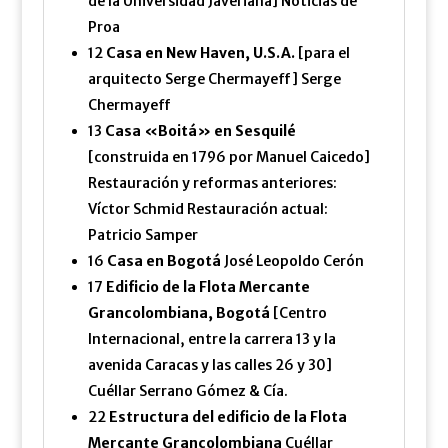
de la Universidad Javeriana] Noticias de
Proa
12
Casa en New Haven, U.S.A.
[para el
arquitecto Serge Chermayeff] Serge
Chermayeff
13
Casa «Boitá» en Sesquilé
[construida en 1796 por Manuel Caicedo]
Restauración y reformas anteriores:
Víctor Schmid Restauración actual:
Patricio Samper
16
Casa en Bogotá
José Leopoldo Cerón
17
Edificio de la Flota Mercante
Grancolombiana, Bogotá
[Centro
Internacional, entre la carrera 13 y la
avenida Caracas y las calles 26 y 30]
Cuéllar Serrano Gómez & Cía.
22
Estructura del edificio de la Flota
Mercante Grancolombiana
Cuéllar