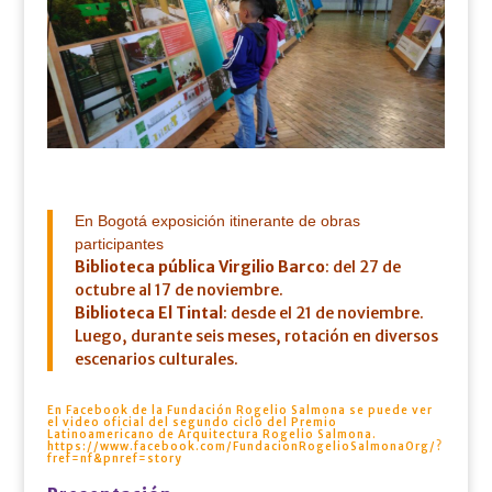
En Bogotá exposición itinerante de obras
participantes
Biblioteca pública Virgilio Barco
: del 27 de
octubre al 17 de noviembre.
Biblioteca El Tintal
: desde el 21 de noviembre.
Luego, durante seis meses, rotación en diversos
escenarios culturales.
En Facebook de la Fundación Rogelio Salmona se puede ver
el video oficial del segundo ciclo del Premio
Latinoamericano de Arquitectura Rogelio Salmona.
https://www.facebook.com/FundacionRogelioSalmonaOrg/?
fref=nf&pnref=story