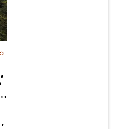
de
ue
e
 en
de