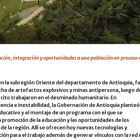
ción, integración y oportunidades a una población en proceso 
o en la subregión Oriente del departamento de Antioquia, f
cha de artefactos explosivos y minas antipersona, luego d
rcito trabajaron en el desminado humanitario. En
ncia e inestabilidad, la Gobernación de Antioquia planteó
educativo y el montaje de un programa con el que se
a promoción de la educación y las oportunidades de los
 de la región. Allí se ofrecen hoy nuevas tecnologías y
n para el trabajo además de generar vínculos con la red 