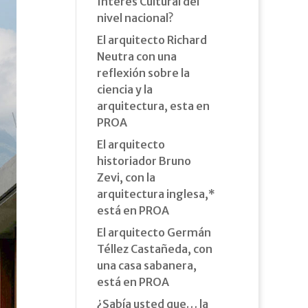
Interés Cultural del
nivel nacional?
El arquitecto Richard
Neutra con una
reflexión sobre la
ciencia y la
arquitectura, esta en
PROA
El arquitecto
historiador Bruno
Zevi, con la
arquitectura inglesa,*
está en PROA
El arquitecto Germán
Téllez Castañeda, con
una casa sabanera,
está en PROA
¿Sabía usted que… la