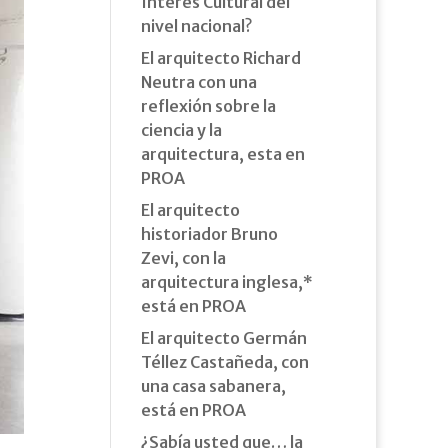
Interés Cultural del
nivel nacional?
El arquitecto Richard
Neutra con una
reflexión sobre la
ciencia y la
arquitectura, esta en
PROA
El arquitecto
historiador Bruno
Zevi, con la
arquitectura inglesa,*
está en PROA
El arquitecto Germán
Téllez Castañeda, con
una casa sabanera,
está en PROA
¿Sabía usted que… la