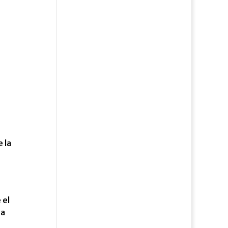
 la
 el
na