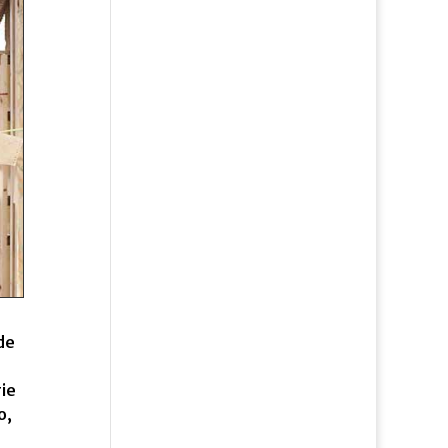
de
rie
o,