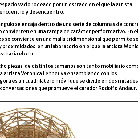
spacio vacío rodeado por un estrado en el que la artista
e encuentro y desencuentro.
ángulo se encaja dentro de una serie de columnas de concr
ero convierten en una rampa de carácter performativo. En e
ros se convierte en una malla tridimensional que permite s
y proximidades en un laboratorio en el que la artista Moni
a hacia el otro.
 ocho piezas de distintos tamaños son tanto mobiliario com
 la artista Veronica Lehner va ensamblando con los
 ágora es un cuadrilátero móvil que se divide en dos mitades
as conversaciones que promueve el curador Rodolfo Andaur.