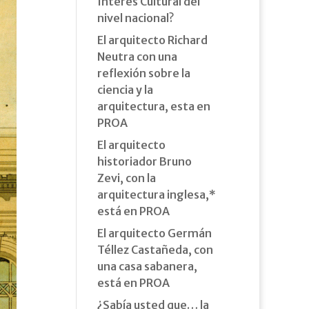
Interés Cultural del
nivel nacional?
El arquitecto Richard
Neutra con una
reflexión sobre la
ciencia y la
arquitectura, esta en
PROA
El arquitecto
historiador Bruno
Zevi, con la
arquitectura inglesa,*
está en PROA
El arquitecto Germán
Téllez Castañeda, con
una casa sabanera,
está en PROA
¿Sabía usted que… la