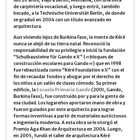
sus 20 años, viajó a Berlín, Alemania, con una beca
de carpintería vocacional, y luego entró, también
becado, a la Technische Universität Berlin, de donde
se graduó en 2004 con un título avanzado en
arquitectura.
Aun viviendo lejos de Burkina Faso, la mente de Kéré
nunca se alejó de su tierra natal. Reconoció la
responsabilidad de su privilegio e inició la fundación
“Schulbausteine ​​für Gando e.V.” («bloques de
construcción escolares para Gando») que en 1998
fue rebautizada como “Kéré Foundation e.V.” con el
fin de recaudar fondos y abogar por el derecho de
los niños a un salón de clases cómodo. Su primer
edificio, la
Escuela Primaria Gando
(2001, Gando,
Burkina Faso), fue construido por y para la gente de
esa ciudad. Los lugareños aportaron mano de obra y
fueron guiados por este arquitecto para lograr
formas inventivas a partir de materiales autóctonos
e ingeniería moderna. A esta obra se le otorgó el
Premio Aga Khan de Arquitectura en 2004. Luego,
en 2005, fundó el taller de arquitectura Kéré