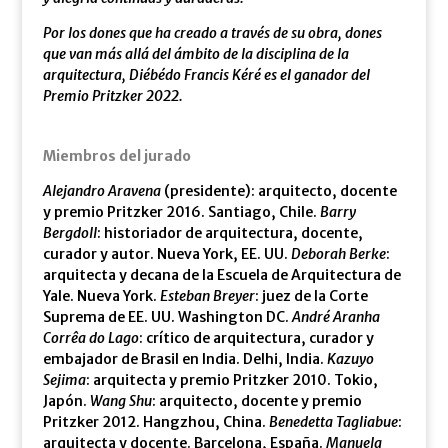
Por los dones que ha creado a través de su obra, dones
que van más allá del ámbito de la disciplina de la
arquitectura, Diébédo Francis Kéré es el ganador del
Premio Pritzker 2022.
Miembros del jurado
Alejandro Aravena
(presidente): arquitecto, docente
y premio Pritzker 2016. Santiago, Chile.
Barry
Bergdoll
: historiador de arquitectura, docente,
curador y autor. Nueva York, EE. UU.
Deborah Berke
:
arquitecta y decana de la Escuela de Arquitectura de
Yale. Nueva York.
Esteban Breyer
: juez de la Corte
Suprema de EE. UU. Washington DC.
André Aranha
Corrêa do Lago
: crítico de arquitectura, curador y
embajador de Brasil en India. Delhi, India.
Kazuyo
Sejima
: arquitecta y premio Pritzker 2010. Tokio,
Japón.
Wang Shu
: arquitecto, docente y premio
Pritzker 2012. Hangzhou, China.
Benedetta Tagliabue
:
arquitecta y docente. Barcelona, España.
Manuela