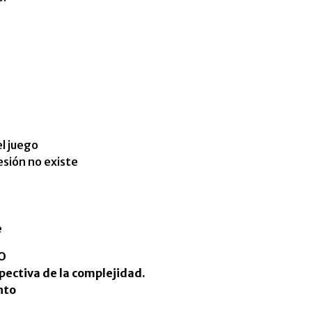
el juego
fesión no existe
e
O
pectiva de la complejidad.
nto