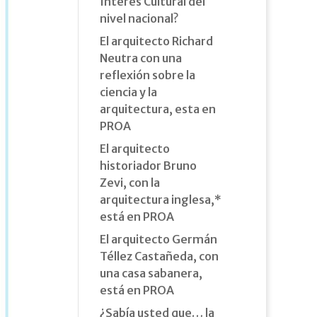
Interés Cultural del
nivel nacional?
El arquitecto Richard
Neutra con una
reflexión sobre la
ciencia y la
arquitectura, esta en
PROA
El arquitecto
historiador Bruno
Zevi, con la
arquitectura inglesa,*
está en PROA
El arquitecto Germán
Téllez Castañeda, con
una casa sabanera,
está en PROA
¿Sabía usted que… la