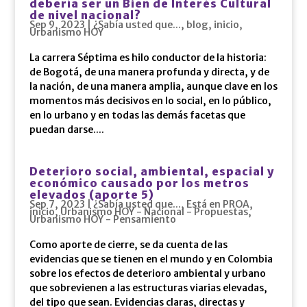
debería ser un Bien de Interés Cultural
de nivel nacional?
Sep 9, 2023
|
¿Sabía usted que...
,
blog
,
inicio
,
Urbanismo HOY
La carrera Séptima es hilo conductor de la historia:
de Bogotá, de una manera profunda y directa, y de
la nación, de una manera amplia, aunque clave en los
momentos más decisivos en lo social, en lo público,
en lo urbano y en todas las demás facetas que
puedan darse....
Deterioro social, ambiental, espacial y
económico causado por los metros
elevados (aporte 5)
Sep 7, 2023
|
¿Sabía usted que...
,
Está en PROA
,
inicio
,
Urbanismo HOY - Nacional - Propuestas
,
Urbanismo HOY - Pensamiento
Como aporte de cierre, se da cuenta de las
evidencias que se tienen en el mundo y en Colombia
sobre los efectos de deterioro ambiental y urbano
que sobrevienen a las estructuras viarias elevadas,
del tipo que sean. Evidencias claras, directas y