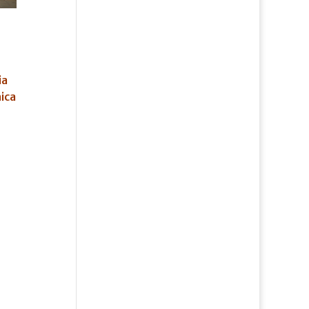
ia
ica