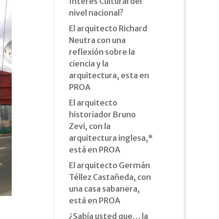
Interés Cultural del
nivel nacional?
El arquitecto Richard
Neutra con una
reflexión sobre la
ciencia y la
arquitectura, esta en
PROA
El arquitecto
historiador Bruno
Zevi, con la
arquitectura inglesa,*
está en PROA
El arquitecto Germán
Téllez Castañeda, con
una casa sabanera,
está en PROA
¿Sabía usted que… la