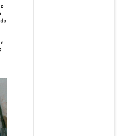
ro
a
ado
de
9