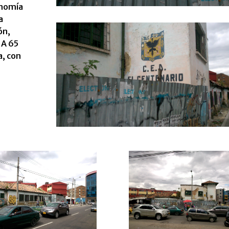
conomía
a
ón,
1 A 65
a, con