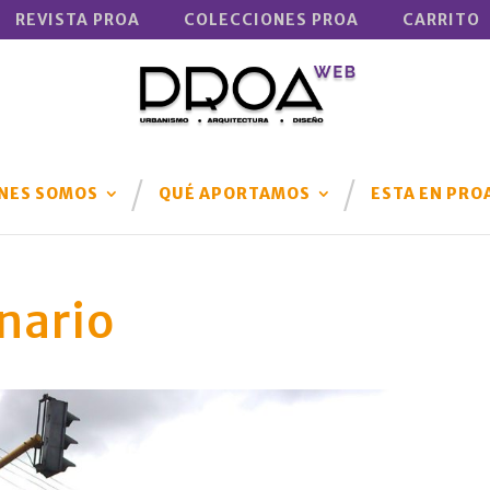
REVISTA PROA
COLECCIONES PROA
CARRITO
NES SOMOS
QUÉ APORTAMOS
ESTA EN PRO
nario