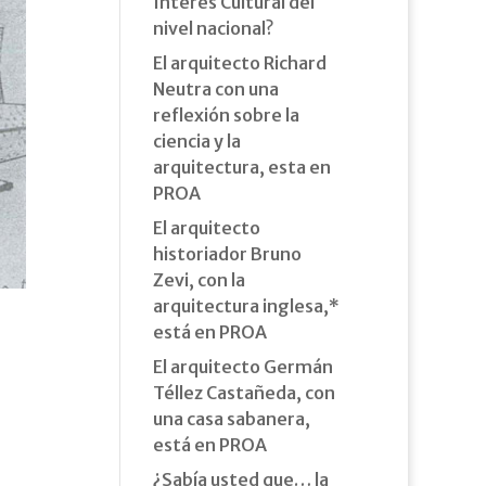
Interés Cultural del
nivel nacional?
El arquitecto Richard
Neutra con una
reflexión sobre la
ciencia y la
arquitectura, esta en
PROA
El arquitecto
historiador Bruno
Zevi, con la
arquitectura inglesa,*
está en PROA
El arquitecto Germán
Téllez Castañeda, con
una casa sabanera,
está en PROA
¿Sabía usted que… la