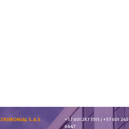
TRIMONIAL S.A.S
+57 601 287 3515 / +57 601 245
6447