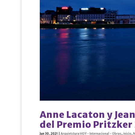
Anne Lacaton y Jea
del Premio Pritzker
Jun 30, 2021
|
Arquietctura HOY - Internacional - Obras
,
inicio
,
N