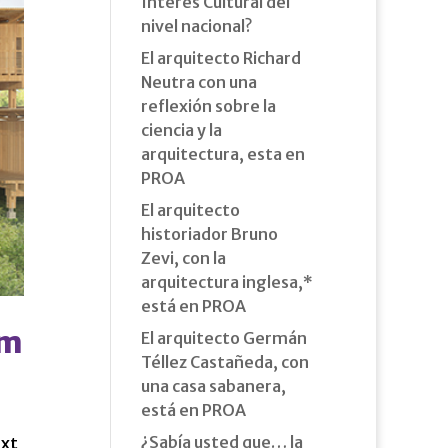
Interés Cultural del
nivel nacional?
El arquitecto Richard
Neutra con una
reflexión sobre la
ciencia y la
arquitectura, esta en
PROA
El arquitecto
historiador Bruno
Zevi, con la
arquitectura inglesa,*
está en PROA
im
El arquitecto Germán
Téllez Castañeda, con
una casa sabanera,
está en PROA
¿Sabía usted que… la
ext