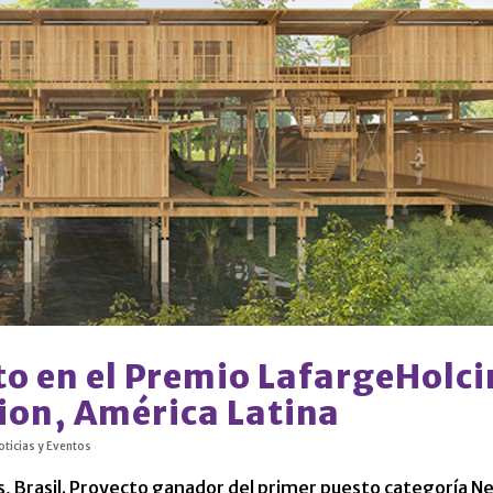
to en el Premio LafargeHolc
ion, América Latina
oticias y Eventos
, Brasil. Proyecto ganador del primer puesto categoría N