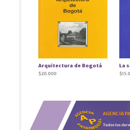
Arquitectura de Bogotá
La 
$
20.000
$
15.
AGENCIA PA
Todos los der