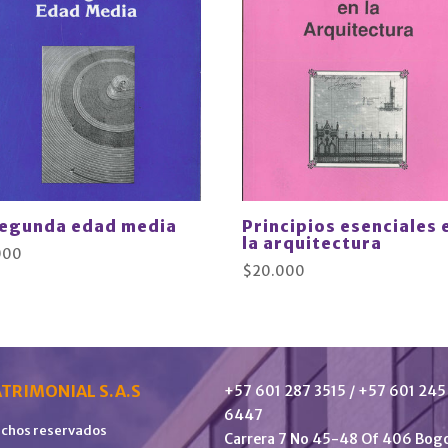
segunda edad media
Principios esenciales 
la arquitectura
000
$
20.000
TRIMONIAL S.A.S
+57 601 287 3515 / +57 601 245
6447
echos reservados
Carrera 7 No 45-48 Of 406 Bog