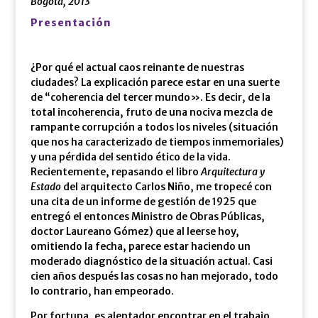
Bogotá, 2013
Presentación
¿Por qué el actual caos reinante de nuestras
ciudades? La explicación parece estar en una suerte
de “coherencia del tercer mundo». Es decir, de la
total incoherencia, fruto de una nociva mezcla de
rampante corrupción a todos los niveles (situación
que nos ha caracterizado de tiempos inmemoriales)
y una pérdida del sentido ético de la vida.
Recientemente, repasando el libro
Arquitectura y
Estado
del arquitecto Carlos Niño, me tropecé con
una cita de un informe de gestión de 1925 que
entregó el entonces Ministro de Obras Públicas,
doctor Laureano Gómez) que al leerse hoy,
omitiendo la fecha, parece estar haciendo un
moderado diagnóstico de la situación actual. Casi
cien años después las cosas no han mejorado, todo
lo contrario, han empeorado.
Por fortuna, es alentador encontrar en el trabajo